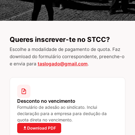
SITE EM MANUTENÇÃO
Queres inscrever-te no STCC?
Estamos a renovar o nosso
Escolhe a modalidade de pagamento de quota. Faz
download do formulário correspondente, preenche-o
espaço digital
e envia para
taslogado@gmail.com
.
Em breve teremos um novo site. Obrigado pela
vossa paciência.
Desconto no vencimento
Formulário de adesão ao sindicato. Inclui
declaração para a empresa para dedução da
quota direta no vencimento.
Download PDF